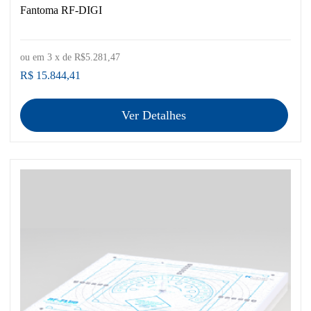
Fantoma RF-DIGI
ou em
3
x de
R$5.281,47
R$ 15.844,41
Ver Detalhes