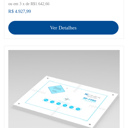
ou em
3
x de
R$1.642,66
R$ 4.927,99
Ver Detalhes