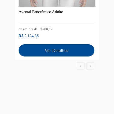
Avental Panorâmico Adulto
Aventa
ou em
3
x de
R$708,12
ou em
R$ 2.124,36
R$ 2.
Ver Detalhes