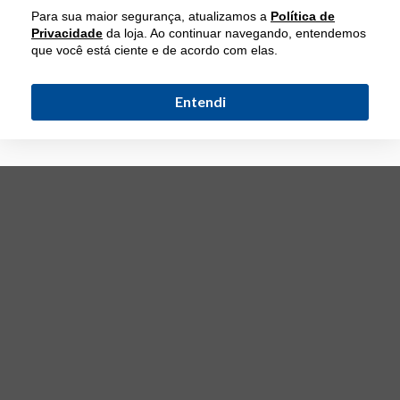
Para sua maior segurança, atualizamos a
Política de
Privacidade
da loja. Ao continuar navegando, entendemos
que você está ciente e de acordo com elas.
Entendi
INSTITUCIONAL
CATEGORIAS
ATENDIMENTO
(11) 5060-5590
(11) 5060-5598