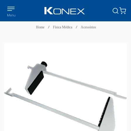
Home
/
Física Médica
/
Acessórios